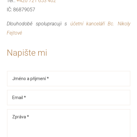
Tel.:
+420 721 653 402
IČ: 86879057
Dlouhodobě spolupracuji s
účetní kanceláří Bc. Nikoly
Fejtové
Napište mi