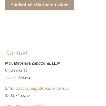
Podívat se zdarma na video
Kontakt
Mgr. Miroslava Zápotočná, LL.M.
Chlumova 1a
586 01 Jihlava
Email:
zapotocna@advokacielidem.cz
ID DS: x45evqe