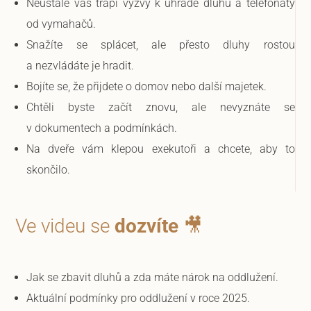
Neustále vás trápí výzvy k úhradě dluhů a telefonáty
od vymahačů.
Snažíte se splácet, ale přesto dluhy rostou
a nezvládáte je hradit.
Bojíte se, že přijdete o domov nebo další majetek.
Chtěli byste začít znovu, ale nevyznáte se
v dokumentech a podmínkách.
Na dveře vám klepou exekutoři a chcete, aby to
skončilo.
Ve videu se
dozvíte
🎥
Jak se zbavit dluhů a zda máte nárok na oddlužení.
Aktuální podmínky pro oddlužení v roce 2025.