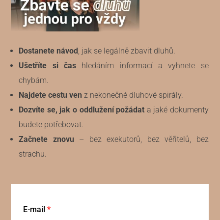
Dostanete
návod
, jak se legálně zbavit dluhů.
Ušetříte si čas
hledáním informací a vyhnete se
chybám.
Najdete cestu ven
z nekonečné dluhové spirály.
Dozvíte se, jak o oddlužení požádat
a jaké dokumenty
budete potřebovat.
Začnete znovu
– bez exekutorů, bez věřitelů, bez
strachu.
E-mail
*