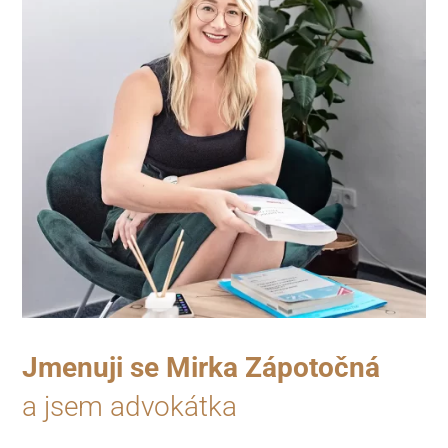
Jmenuji se Mirka Zápotočná
a jsem advokátka